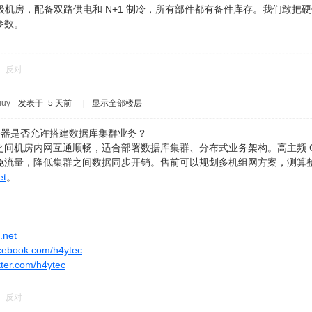
 等级机房，配备双路供电和 N+1 制冷，所有部件都有备件库存。我们敢
参数。
反对
uuy
发表于
5 天前
|
显示全部楼层
n 服务器是否允许搭建数据库集群业务？
之间机房内网互通顺畅，适合部署数据库集群、分布式业务架构。高主频 C
免流量，降低集群之间数据同步开销。售前可以规划多机组网方案，测算
et
。
.net
cebook.com/h4ytec
itter.com/h4ytec
反对