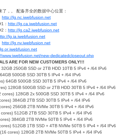
来了，。 配备齐全的数据中心位置：
：
http://lg.nc.iwebfusion.net
#1：
http://lg.ca.iwebfusion.net
#2：
http://lg.ca2.iwebfusion.net
ttp://lg.ia.iwebfusion.net
：
http://lg.nv.iwebfusion.net
/lg.or.iwebfusion.net
://www.iwebfusion.net/new-dedicatedcloseout.php
ALS ARE FOR NEW CUSTOMERS ONLY!!!
) 32GB 250GB SSD or 2TB HDD 10TB 5 IPv4 + /64 IPv6
 64GB 500GB SSD 30TB 5 IPv4 + /64 IPv6
es) 64GB 500GB SSD 30TB 5 IPv4 + /64 IPv6
ores) 128GB 500GB SSD or 2TB HDD 30TB 5 IPv4 + /64 IPv6
2 cores) 128GB 2x 500GB SSD 30TB 5 IPv4 + /64 IPv6
cores) 384GB 2TB SSD 30TB 5 IPv4 + /64 IPv6
4 cores) 256GB 2TB NVMe 30TB 5 IPv4 + /64 IPv6
cores) 512GB 2TB SSD 30TB 5 IPv4 + /64 IPv6
cores) 384GB 2TB NVMe 50TB 5 IPv4 + /64 IPv6
 cores) 512GB 1TB SSD + 4TB NVMe 50TB 5 IPv4 + /64 IPv6
(16 cores) 128GB 2TB NVMe 50TB 5 IPv4 + /64 IPv6