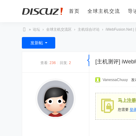
首页
全球主机交流
导
»
论坛
›
全球主机交流区
›
主机综合讨论
›
iWebFusion.Net
全
发新帖
球
主
[主机测评]
iWeb
查看:
236
|
回复:
2
机
论
VanessaChuuy
发表
坛
马上注册
您需要
登