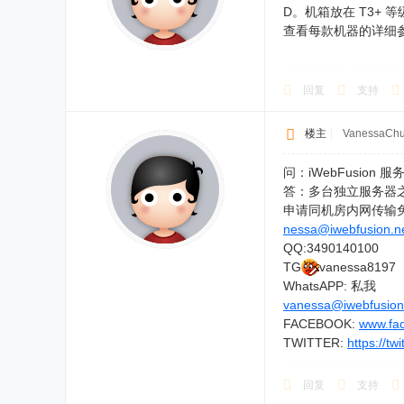
D。机箱放在 T3+
查看每款机器的详细
回复
支持
楼主
|
VanessaCh
问：iWebFusio
答：多台独立服务器
申请同机房内网传输
nessa@iwebfusion.n
QQ:3490140100
TG
vanessa8197
WhatsAPP: 私我
vanessa@iwebfusion
FACEBOOK:
www.fa
TWITTER:
https://tw
回复
支持