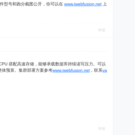
把硬件型号和跑分截图公开，你可以在
www.iwebfusion.net
上
举报
PU 搭配高速存储，能够承载数据库持续读写压力。可以
整体预算。集群部署方案参考
www.iwebfusion.net
，联系
va
举报